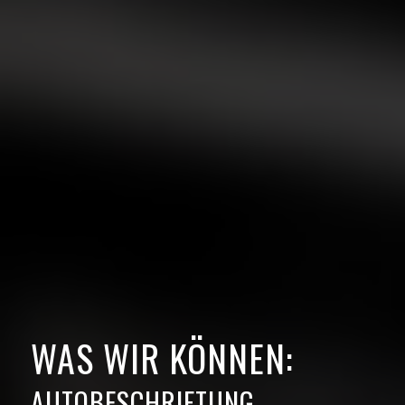
WAS WIR KÖNNEN: