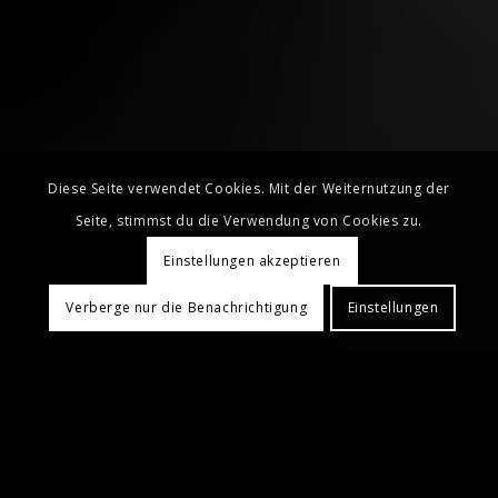
Diese Seite verwendet Cookies. Mit der Weiternutzung der
Seite, stimmst du die Verwendung von Cookies zu.
Einstellungen akzeptieren
Verberge nur die Benachrichtigung
Einstellungen